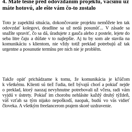
4. Máte tesne pred odovzdaním projektu, väčšinu už
máte hotovú, ale ešte vám čo-to zostalo
Toto je zapeklitá situácia, dokončovanie projektu nemôžete len tak
odovzdať kolegovi, deadline sa už nedá posunúť... V zásade sa
snažíte spraviť, čo sa dá, úradujete z gauča alebo z postele, lejete do
seba litre čaju a dúfate v to najlepšie. Aj tu by som ale stavila na
komunikáciu s klientom, nie vždy totiž preklad potrebujú až tak
urgentne a posunutie termínu pre nich nie je problém.
Takže opäť prichádzame k tomu, že komunikácia je kľúčom
k všetkému. Klienti sú tiež ľudia, tiež bývajú chorí a pokiaľ nejde
o preklad, ktorý naozaj nevyhnutne potrebovali už včera, radi vám
vyjdú v ústrety. Pokiaľ im chorobu nehlásite každý druhý týždeň,
váš vzťah sa tým nijako nepoškodí, naopak, budú vo vás vidieť
človeka. A všetkým freelancerom prajem skoré uzdravenie.