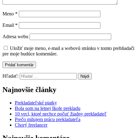
Meno
*
Email
*
Adresa webu
Uložiť moje meno, e-mail a webovú stránku v tomto prehliadači
pre moje budúce komentáre.
Hľadať:
Najnovšie články
Prekladateľské piatky
Bola som na letnej škole prekladu
10 vecí, ktoré nechce počuť žiadny prekladateľ
Prečo milujem prácu prekladateľa
Chorý freelancer
Najnovšie komentáre