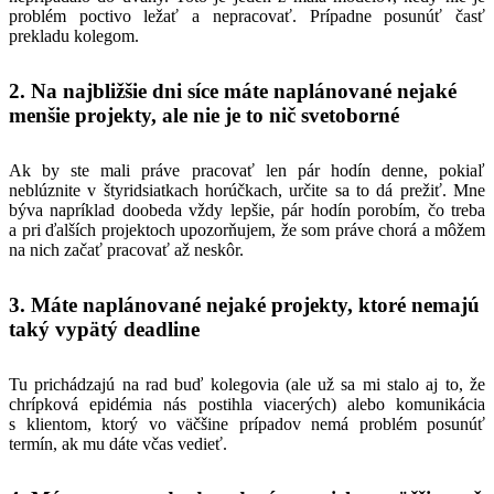
problém poctivo ležať a nepracovať. Prípadne posunúť časť
prekladu kolegom.
2. Na najbližšie dni síce máte naplánované nejaké
menšie projekty, ale nie je to nič svetoborné
Ak by ste mali práve pracovať len pár hodín denne, pokiaľ
neblúznite v štyridsiatkach horúčkach, určite sa to dá prežiť. Mne
býva napríklad doobeda vždy lepšie, pár hodín porobím, čo treba
a pri ďalších projektoch upozorňujem, že som práve chorá a môžem
na nich začať pracovať až neskôr.
3. Máte naplánované nejaké projekty, ktoré nemajú
taký vypätý deadline
Tu prichádzajú na rad buď kolegovia (ale už sa mi stalo aj to, že
chrípková epidémia nás postihla viacerých) alebo komunikácia
s klientom, ktorý vo väčšine prípadov nemá problém posunúť
termín, ak mu dáte včas vedieť.