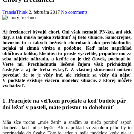
TranslaThink
2. februára 2017
No comments
Aj freelanceri bývajú chorí. Oni však nemajú PN-ku, ani sick
day, a tak musia nejako zvládnuť aj tieto situácie. Samozrejme,
hovorím tu o takých bežných chorobách ako prechladnutie,
nejaká tá zimná viróza a podobne. Keď máte napríklad
obličkovú koliku, klientovi to proste vysvetlíte, prípadne mu za
seba nájdete náhradu, a keďže on je tiež človek, pochopí to.
Verte mi. Prechladnutia liečené čajom však prichádzajú
častejšie a aj tie treba vykryť. Z vlastnej skúsenosti môžem
povedať, že to je vždy iné, ale riešenie sa vždy dá nájsť.
V podstate existuje viacero modelov situácie, z ktorej môžete
vychádzať.
1. Pracujete na veľkom projekte a keď budete pár
dní ležať v posteli, máte priestor to dobehnúť
Mňa síce trochu „mrle žerú“ a snažím sa niečo porobiť aspoň
doobeda, keď mi je lepšie. Ale napríklad so zápalom pľúc by to
nepripadalo do úvahy. Toto je jeden z mála modelov, kedy nie je