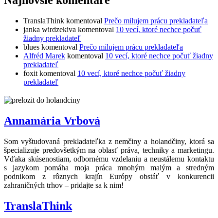
TranslaThink
komentoval
Prečo milujem prácu prekladateľa
janka wirdzekiva
komentoval
10 vecí, ktoré nechce počuť
žiadny prekladateľ
blues
komentoval
Prečo milujem prácu prekladateľa
Alfréd Marek
komentoval
10 vecí, ktoré nechce počuť žiadny
prekladateľ
foxit
komentoval
10 vecí, ktoré nechce počuť žiadny
prekladateľ
Annamária Vrbová
Som vyštudovaná prekladateľka z nemčiny a holandčiny, ktorá sa
špecializuje predovšetkým na oblasť práva, techniky a marketingu.
Vďaka skúsenostiam, odbornému vzdelaniu a neustálemu kontaktu
s jazykom pomáha moja práca mnohým malým a stredným
podnikom z rôznych krajín Európy obstáť v konkurencii
zahraničných trhov – pridajte sa k nim!
TranslaThink