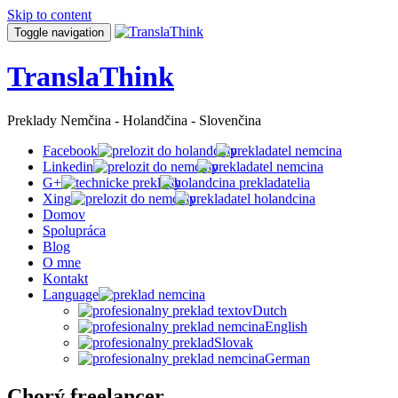
Skip to content
Toggle navigation
TranslaThink
Preklady Nemčina - Holandčina - Slovenčina
Facebook
Linkedin
G+
Xing
Domov
Spolupráca
Blog
O mne
Kontakt
Language
Dutch
English
Slovak
German
Chorý freelancer