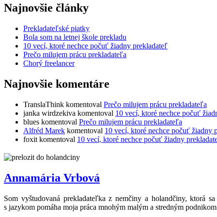
Najnovšie články
Prekladateľské piatky
Bola som na letnej škole prekladu
10 vecí, ktoré nechce počuť žiadny prekladateľ
Prečo milujem prácu prekladateľa
Chorý freelancer
Najnovšie komentáre
TranslaThink
komentoval
Prečo milujem prácu prekladateľa
janka wirdzekiva
komentoval
10 vecí, ktoré nechce počuť žiad
blues
komentoval
Prečo milujem prácu prekladateľa
Alfréd Marek
komentoval
10 vecí, ktoré nechce počuť žiadny 
foxit
komentoval
10 vecí, ktoré nechce počuť žiadny prekladat
Annamária Vrbová
Som vyštudovaná prekladateľka z nemčiny a holandčiny, ktorá sa
s jazykom pomáha moja práca mnohým malým a stredným podnikom z rô