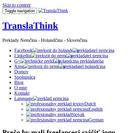
Skip to content
Toggle navigation
TranslaThink
Preklady Nemčina - Holandčina - Slovenčina
Facebook
Linkedin
G+
Xing
Domov
Spolupráca
Blog
O mne
Kontakt
Language
Dutch
English
Slovak
German
Prečo by mali freelanceri cvičiť jogu