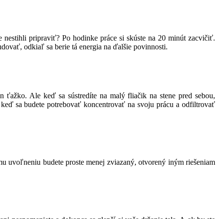
te nestihli pripraviť? Po hodinke práce si skúste na 20 minút zacvičiť.
dovať, odkiaľ sa berie tá energia na ďalšie povinnosti.
n ťažko. Ale keď sa sústredíte na malý fliačik na stene pred sebou,
 keď sa budete potrebovať koncentrovať na svoju prácu a odfiltrovať
mu uvoľneniu budete proste menej zviazaný, otvorený iným riešeniam