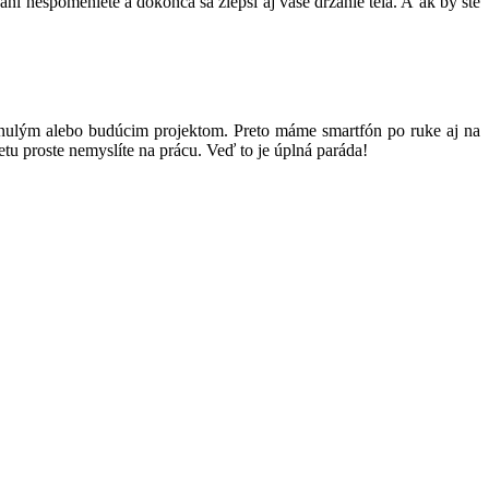
ni nespomeniete a dokonca sa zlepší aj vaše držanie tela. A ak by ste
 minulým alebo budúcim projektom. Preto máme smartfón po ruke aj na
etu proste nemyslíte na prácu. Veď to je úplná paráda!