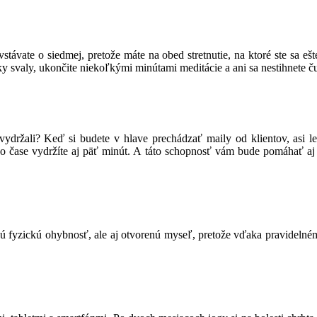
 vstávate o siedmej, pretože máte na obed stretnutie, na ktoré ste sa eš
tky svaly, ukončite niekoľkými minútami meditácie a ani sa nestihnete ču
evydržali? Keď si budete v hlave prechádzať maily od klientov, asi le
 po čase vydržíte aj päť minút. A táto schopnosť vám bude pomáhať aj
vú fyzickú ohybnosť, ale aj otvorenú myseľ, pretože vďaka pravidelné