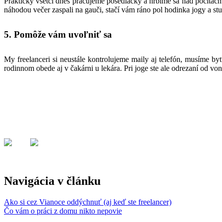
Prakticky všetci dnes pracujeme posediačky a hrbíme sa nad počítačmi
náhodou večer zaspali na gauči, stačí vám ráno pol hodinka jogy a stu
5. Pomôže vám uvoľniť sa
My freelanceri si neustále kontrolujeme maily aj telefón, musíme b
rodinnom obede aj v čakárni u lekára. Pri joge ste ale odrezaní od von
Navigácia v článku
Ako si cez Vianoce oddýchnuť (aj keď ste freelancer)
Čo vám o práci z domu nikto nepovie