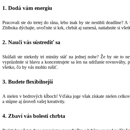
1. Dodá vám energiu
Pracovali ste do tretej do rána, lebo inak by ste nestihli deadline? A
Zhlboka dýchajte, uvoľnite si krk, chrbát aj ramená, natiahnite si vše
2. Naučí vás sústrediť sa
Skúšali ste niekedy tri minúty stáť na jednej nohe? Že by ste to n
vyprázdnite si hlavu a koncentrujete sa len na udržanie rovnováhy,
všetko, čo by vás mohlo rušiť.
3. Budete flexibilnejší
A nielen v bedrových kĺboch! Vďaka joge však získate nielen celko
a stúpne aj úroveň vašej kreativity.
4. Zbaví vás bolesti chrbta