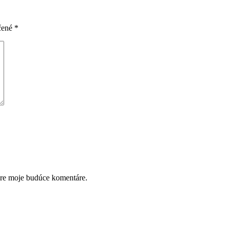
čené
*
pre moje budúce komentáre.