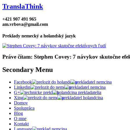
TranslaThink
+421 907 491 965
am.vrbova@gmail.com
Preklady nemecký a holandský jazyk
Práve čítam: Stephen Covey: 7 návykov skutočne efe
Secondary Menu
Facebook
Linkedin
G+
Xing
Domov
Spolupráca
Blog
O mne
Kontakt
Language