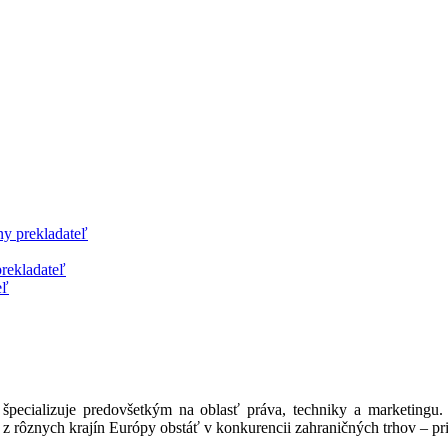
ny prekladateľ
prekladateľ
eľ
 špecializuje predovšetkým na oblasť práva, techniky a marketingu
znych krajín Európy obstáť v konkurencii zahraničných trhov – prid