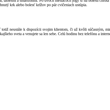
, tabletmi a smartfónmi. Po dvoch mesiacoch jogy si na bolesti chrbta a
hnutý krk alebo bolesť krížov po pár cvičeniach ustúpia.
yť totiž neustále k dispozícii svojim klientom, či už kvôli súčasným,
kajšieho sveta a venujete sa len sebe. Celú hodinu bez telefónu a intern